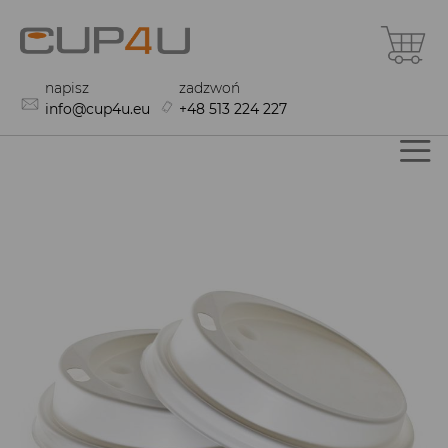
Przejdź
Mó
do
treści
napisz
zadzwoń
info@cup4u.eu
+48 513 224 227
Przejdź
Pr
na
n
koniec
po
galerii
ga