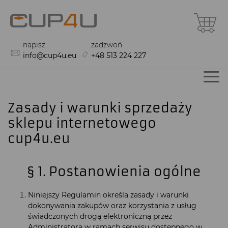
Przejdź
Mó
do
treści
napisz
zadzwoń
info@cup4u.eu
+48 513 224 227
Zasady i warunki sprzedaży
sklepu internetowego
cup4u.eu
§ 1. Postanowienia ogólne
Niniejszy Regulamin określa zasady i warunki
dokonywania zakupów oraz korzystania z usług
świadczonych drogą elektroniczną przez
Administratora w ramach serwisu dostępnego w