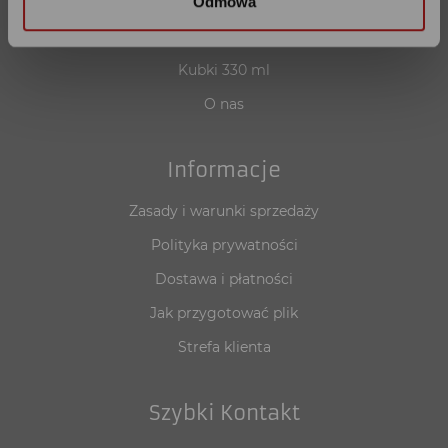
Kubki 150 ml
Odmowa
Kubki 200 ml
Kubki 330 ml
O nas
Informacje
Zasady i warunki sprzedaży
Polityka prywatności
Dostawa i płatności
Jak przygotować plik
Strefa klienta
Szybki Kontakt