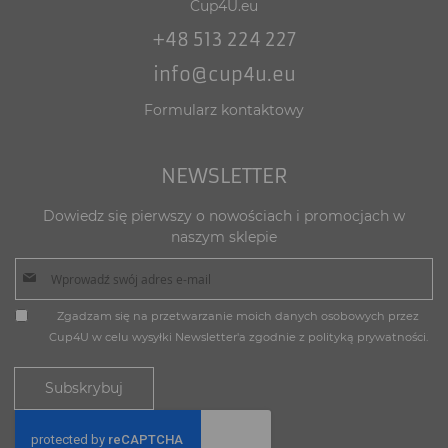
Cup4U.eu
+48 513 224 227
info@cup4u.eu
Formularz kontaktowy
NEWSLETTER
Dowiedz się pierwszy o nowościach i promocjach w
naszym sklepie
R
Zgadzam się na przetwarzanie moich danych osobowych przez
e
Cup4U w celu wysyłki Newsletter'a zgodnie z
polityką prywatności.
g
u
Subskrybuj
l
a
m