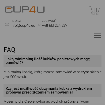
Przejdź
Mó
do
treści
napisz
zadzwoń
info@cup4u.eu
+48 513 224 227
FAQ
Jaką minimalną ilość kubków papierowych mogę
zamówić?
Minimalną ilością, którą można zamawiać w naszym sklepie
jest 500 sztuk.
Czy jest możliwość otrzymania kubka z wydrukiem
próbnym przed złożeniem zamówienia?
Możemy dla Ciebie wykonać wydruk próbny z Twoim