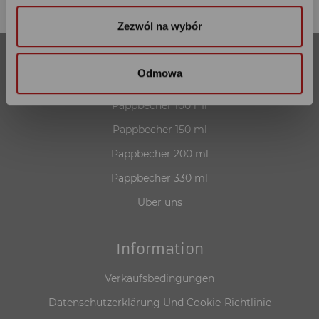
Zezwól na wybór
Odmowa
Unser Angebot
Pappbecher 100 ml
Pappbecher 150 ml
Pappbecher 200 ml
Pappbecher 330 ml
Über uns
Information
Verkaufsbedingungen
Datenschutzerklärung Und Cookie-Richtlinie