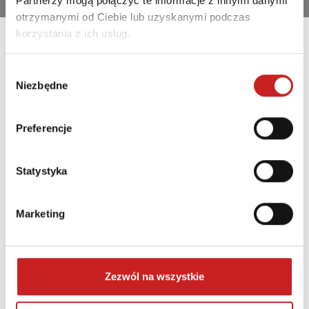
Partnerzy mogą połączyć te informacje z innymi danymi
otrzymanymi od Ciebie lub uzyskanymi podczas
korzystania z ich usług.
Wybór
Niezbędne
zgody
Brauchen Sie Hilfe?
Preferencje
Wünschen Sie weitere Informationen zu unserem
Angebot? Sie können das gewünschte Produkt nicht
Statystyka
finden? Schreiben Sie uns oder rufen Sie uns an!
Marketing
Zezwól na wszystkie
+48 513 224 227
info@cup4u.eu