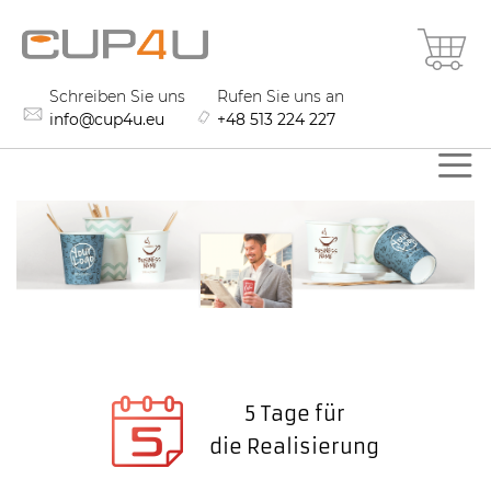
Zum
Me
Inhalt
springen
Schreiben Sie uns
Rufen Sie uns an
info@cup4u.eu
+48 513 224 227
5 Tage für
die Realisierung