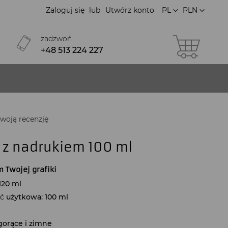
Język
Waluta
Zaloguj się
Utwórz konto
PL
PLN
Mój ko
zadzwoń
+48 513 224 227
woją recenzję
 z nadrukiem 100 ml
 Twojej grafiki
120 ml
ść
użytkowa: 100 ml
gorące i zimne