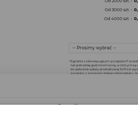
Od 2000 szt. -
0,
Od 3000 szt. -
0,
Od 4000 szt. -
0,
Zgodnie z obowiązującymi przepisami* przed
lub jednostkę gastronomiczną, w których są
do pobrania opłaty produktowej SUP od uży
produkty z zamiarem dalszej odsprzedaży, ni
przepisami ustawy do pobrania tej opłaty, 
*Art. 3b, Ustawa o obowiązkach przedsiębior
Szczegóły
 plików cookie
do spersonalizowania treści i reklam, aby oferować funkcje sp