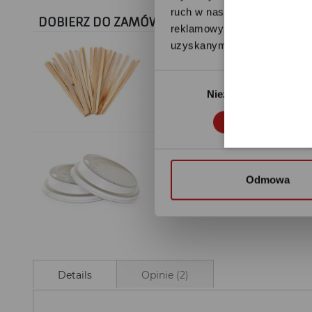
ruch w naszej witrynie. Inf
DOBIERZ DO ZAMÓWIENIA:
reklamowym i analitycznym. 
uzyskanymi podczas korzysta
Wybór
Drewniane mieszadełka
Niezbędne
zgody
Odmowa
Wieczka białe do kubk
Details
Opinie
2