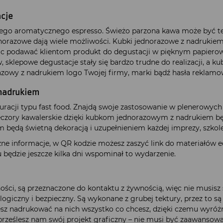
acje
ącego aromatycznego espresso. Świeżo parzona kawa może być t
dnorazowe dają wiele możliwości. Kubki jednorazowe z nadrukiem
ąc podawać klientom produkt do degustacji w pięknym papie
w, sklepowe degustacje stały się bardzo trudne do realizacji, a
orazowy z nadrukiem logo Twojej firmy, marki bądź hasła rekl
 nadrukiem
racji typu fast food. Znajdą swoje zastosowanie w plenerowych 
czory kawalerskie dzięki kubkom jednorazowym z nadrukiem będą
m będą świetną dekoracją i uzupełnieniem każdej imprezy, szkol
 informacje, w QR kodzie możesz zaszyć link do materiałów ed
będzie jeszcze kilka dni wspominał to wydarzenie.
ości, są przeznaczone do kontaktu z żywnością, więc nie musisz
ologiczny i bezpieczny. Są wykonane z grubej tektury, przez to s
z nadrukować na nich wszystko co chcesz, dzięki czemu wyróżni
prześlesz nam swój projekt graficzny – nie musi być zaawansowa