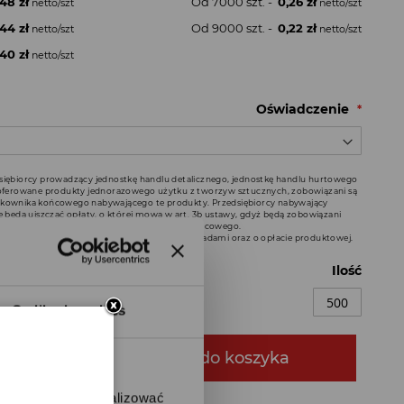
48 zł
Od 7000 szt. -
0,26 zł
44 zł
Od 9000 szt. -
0,22 zł
40 zł
Oświadczenie
siębiorcy prowadzący jednostkę handlu detalicznego, jednostkę handlu hurtowego
 oferowane produkty jednorazowego użytku z tworzyw sztucznych, zobowiązani są
tkownika końcowego nabywającego te produkty. Przedsiębiorcy nabywający
e będą uiszczać opłaty, o której mowa w art. 3b ustawy, gdyż będą zobowiązani
gdy będą dostarczać produkt do użytkownika końcowego.
ców w zakresie gospodarowania niektórymi odpadami oraz o opłacie produktowej.
Ilość
O plikach cookies
Dodaj do koszyka
ołecznościowe i analizować