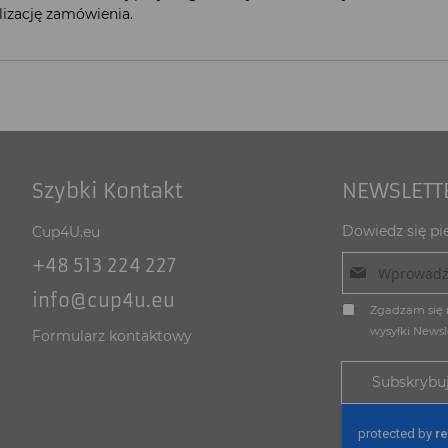
izację zamówienia.
Szybki Kontakt
NEWSLETT
Dowiedz się pi
Cup4U.eu
+48 513 224 227
info@cup4u.eu
R
Zgadzam się 
e
wysyłki Newsl
Formularz kontaktowy
g
u
Subskrybu
l
a
m