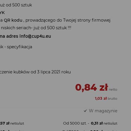
uż od 500 sztuk
YK
ia
QR kodu
, prowadzącego do Twojej strony firmowej
niskich seriach- już od 500 sztuk !!!
j na adres
info@cup4u.eu
k - specyfikacja
enie kubków od 3 lipca 2021 roku
0,84 zł
1,03 zł
W magazynie
,57 zł
Od 5000 szt. -
0,31 zł