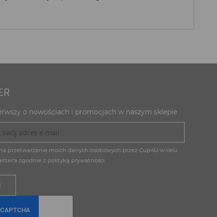
ER
erwszy o nowościach i promocjach w naszym sklepie
na przetwarzanie moich danych osobowych przez Cup4U w celu
etter'a zgodnie z
polityką prywatności.
j