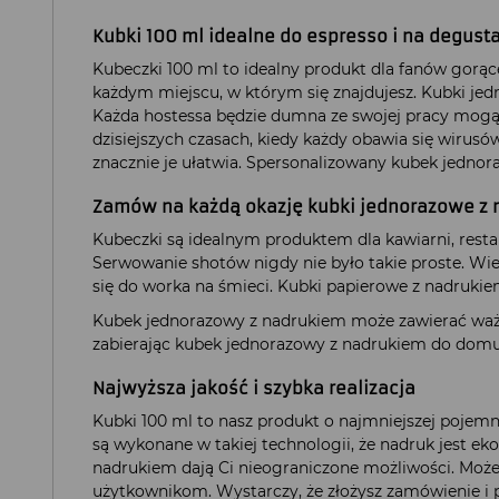
Kubki 100 ml idealne do espresso i na degust
Kubeczki 100 ml to idealny produkt dla fanów gor
każdym miejscu, w którym się znajdujesz. Kubki je
Każda hostessa będzie dumna ze swojej pracy mog
dzisiejszych czasach, kiedy każdy obawia się wirusó
znacznie je ułatwia. Spersonalizowany kubek jedn
Zamów na każdą okazję kubki jednorazowe z
Kubeczki są idealnym produktem dla kawiarni, restau
Serwowanie shotów nigdy nie było takie proste. Wie
się do worka na śmieci. Kubki papierowe z nadrukie
Kubek jednorazowy z nadrukiem może zawierać ważne
zabierając kubek jednorazowy z nadrukiem do domu 
Najwyższa jakość i szybka realizacja
Kubki 100 ml to nasz produkt o najmniejszej pojemn
są wykonane w takiej technologii, że nadruk jest ek
nadrukiem dają Ci nieograniczone możliwości. Możes
użytkownikom. Wystarczy, że złożysz zamówienie i 