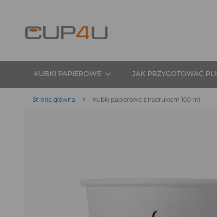
Przejdź
do
treści
KUBKI PAPIEROWE
JAK PRZYGOTOWAĆ PLI
Strona główna
Kubki papierowe z nadrukiem 100 ml
Przejdź
na
koniec
galerii