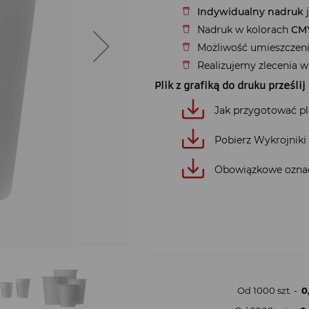
Indywidualny nadruk
j
Nadruk w kolorach
CM
Możliwość umieszczen
Realizujemy zlecenia w 
Plik z grafiką do druku prześli
Jak przygotować pli
Pobierz Wykrojniki
Obowiązkowe oznacz
Od 1000 szt. -
0