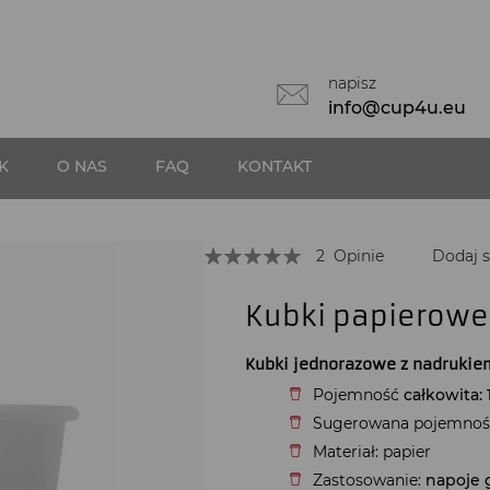
napisz
info@cup4u.eu
K
O NAS
FAQ
KONTAKT
Przejdź
Ocena:
2
Opinie
Dodaj s
100
100
% of
na
początek
Kubki papierowe
galerii
Kubki jednorazowe z nadrukiem
Pojemność
całkowita: 
Sugerowana pojemno
Materiał: papier
Zastosowanie:
napoje 