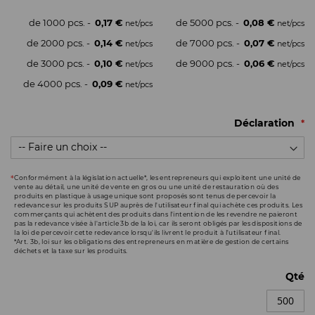
de 1000 pcs. -
0,17 €
de 5000 pcs. -
0,08 €
de 2000 pcs. -
0,14 €
de 7000 pcs. -
0,07 €
de 3000 pcs. -
0,10 €
de 9000 pcs. -
0,06 €
de 4000 pcs. -
0,09 €
Déclaration
Conformément à la législation actuelle*, les entrepreneurs qui exploitent une unité de
vente au détail, une unité de vente en gros ou une unité de restauration où des
produits en plastique à usage unique sont proposés sont tenus de percevoir la
redevance sur les produits SUP auprès de l'utilisateur final qui achète ces produits. Les
commerçants qui achètent des produits dans l'intention de les revendre ne paieront
pas la redevance visée à l'article 3b de la loi, car ils seront obligés par les dispositions de
la loi de percevoir cette redevance lorsqu'ils livrent le produit à l'utilisateur final.
*Art. 3b, loi sur les obligations des entrepreneurs en matière de gestion de certains
déchets et la taxe sur les produits.
Qté