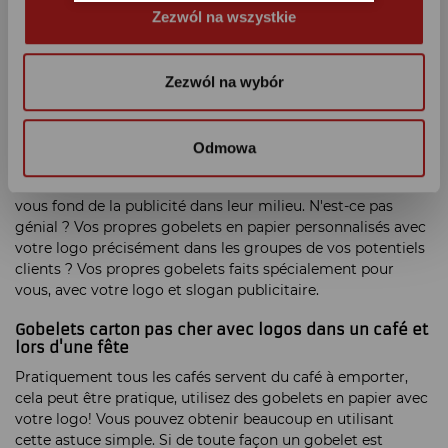
Zezwól na wszystkie
de publicité, toute la surface est comme une bannière sur
laquelle vous pouvez placer votre information et chaque
message important pour vous, et l'ensemble ne sera pas
intrusif, car le visiteur a besoin avant tout de ce gobelet
Zezwól na wybór
pour boire. Vous n'avez donc pas à persuader quelqu'un à
parader avec gobelets carton pas cher avec votre publicité,
il vous suffit d'offrir une boisson froide ou chaude. Par
Odmowa
exemple pour l’ouverture d’une boutique ou d’un magasin
en ville, vos clients repartent avec ces gobelets imprimés et
vous fond de la publicité dans leur milieu. N'est-ce pas
génial ? Vos propres gobelets en papier personnalisés avec
votre logo précisément dans les groupes de vos potentiels
clients ? Vos propres gobelets faits spécialement pour
vous, avec votre logo et slogan publicitaire.
Gobelets carton pas cher avec logos dans un café et
lors d'une fête
Pratiquement tous les cafés servent du café à emporter,
cela peut être pratique, utilisez des gobelets en papier avec
votre logo! Vous pouvez obtenir beaucoup en utilisant
cette astuce simple. Si de toute façon un gobelet est